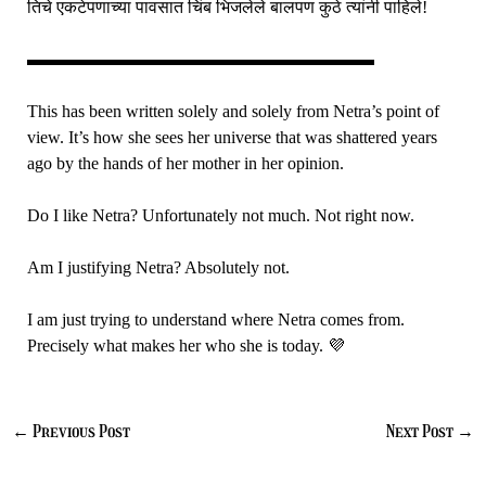
तिचे एकटेपणाच्या पावसात चिंब भिजलेले बालपण कुठे त्यांनी पाहिले!
▬▬▬▬▬▬▬▬▬▬▬▬▬▬▬▬▬▬▬▬
This has been written solely and solely from Netra’s point of
view. It’s how she sees her universe that was shattered years
ago by the hands of her mother in her opinion.
Do I like Netra? Unfortunately not much. Not right now.
Am I justifying Netra? Absolutely not.
I am just trying to understand where Netra comes from.
Precisely what makes her who she is today. 💜
←
Previous Post
Next Post
→