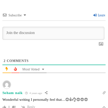
Login
Subscribe
2
COMMENTS
Most Voted
Soham naik
4 years ago
Wonderful writing I personally feel that…😊👍👌😍😍😍
Reply
0