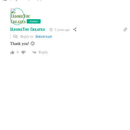
Author
IAdoreYou Creates
3 years ago
Reply to
Soham naik
Thank you! 🙂
Reply
0